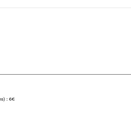
s) : 6€