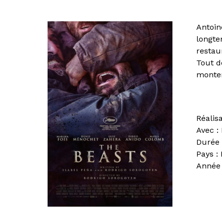
Antoin
longte
restau
Tout de
monter
Réalis
Avec :
Durée 
Pays :
Année 