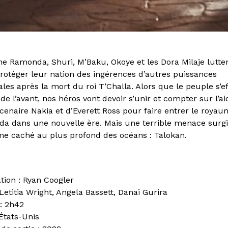
ne Ramonda, Shuri, M’Baku, Okoye et les Dora Milaje lutte
rotéger leur nation des ingérences d’autres puissances
les après la mort du roi T’Challa. Alors que le peuple s’e
 de l’avant, nos héros vont devoir s’unir et compter sur l’a
cenaire Nakia et d’Everett Ross pour faire entrer le roya
a dans une nouvelle ère. Mais une terrible menace surgi
e caché au plus profond des océans : Talokan.
ation : Ryan Coogler
 Letitia Wright, Angela Bassett, Danai Gurira
: 2h42
 États-Unis