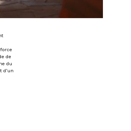
nt
fforce
ide de
ume du
t d’un