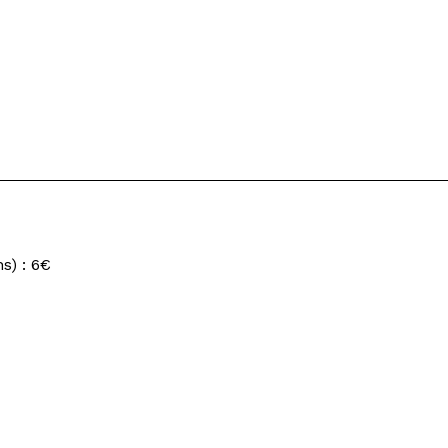
s) : 6€