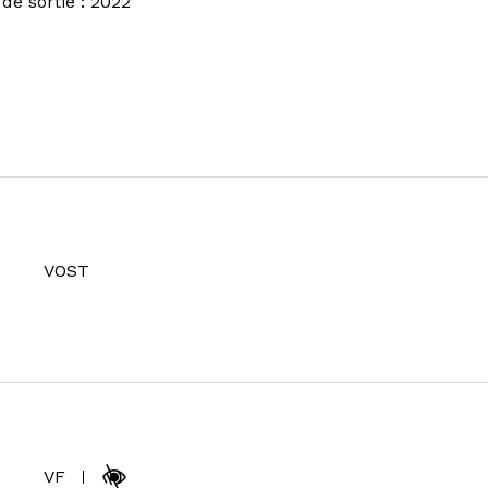
de sortie : 2022
VOST
VF