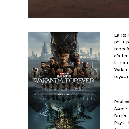
La Rei
pour p
mondia
d’aller
la mer
Wakand
royaum
Réalis
Avec :
Durée 
Pays :