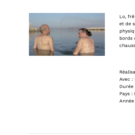
Lo, fr
et de 
physiq
bords 
chauss
Réalisa
Avec :
Durée 
Pays :
Année 