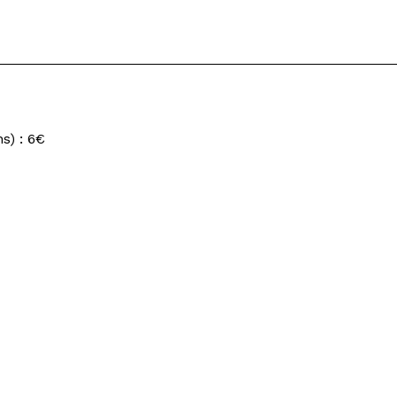
s) : 6€