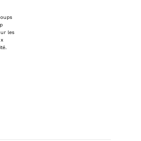
coups
ap
ur les
ux
té.