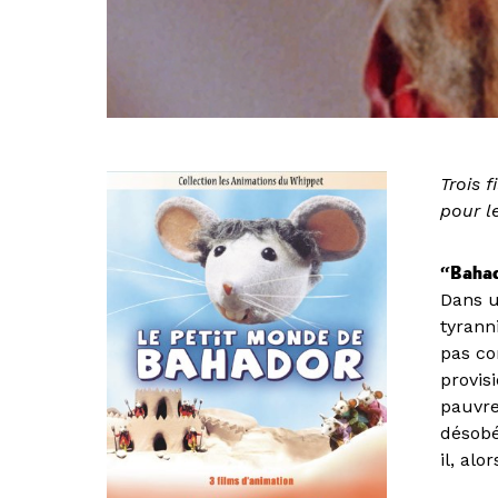
https://youtu.be/51yVVWDfjn8
Trois 
pour l
“Baha
Dans u
tyrann
pas co
provis
pauvre
désobé
il, al