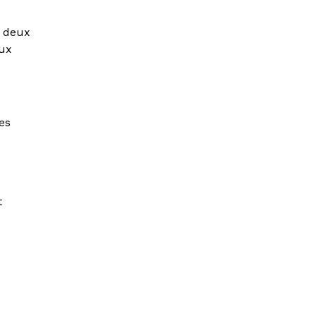
s deux
aux
es
t