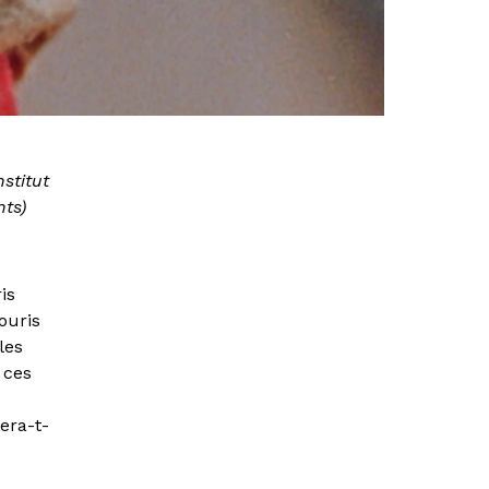
stitut
nts)
is
ouris
les
 ces
era-t-