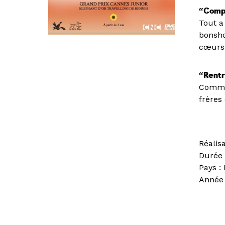
“Comp
Tout a
bonsho
cœurs 
“Rentr
Commen
frères
Réalis
Durée 
Pays : 
Année 