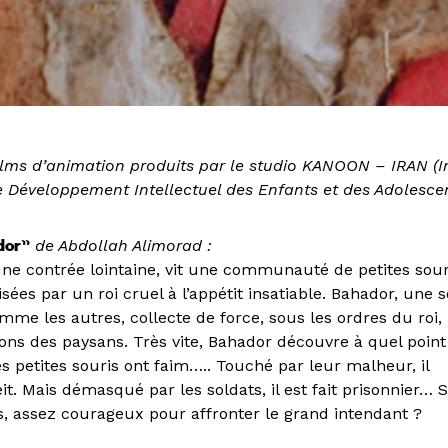
films d’animation produits par le studio KANOON – IRAN (In
e Développement Intellectuel des Enfants et des Adolesce
dor”
de Abdollah Alimorad :
ne contrée lointaine, vit une communauté de petites sour
isées par un roi cruel à l’appétit insatiable. Bahador, une s
mme les autres, collecte de force, sous les ordres du roi, 
ions des paysans. Très vite, Bahador découvre à quel point
s petites souris ont faim….. Touché par leur malheur, il
it. Mais démasqué par les soldats, il est fait prisonnier… S
ors, assez courageux pour affronter le grand intendant ?