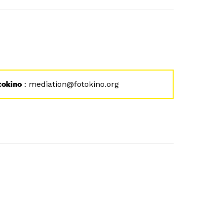
tokino
: mediation@fotokino.org