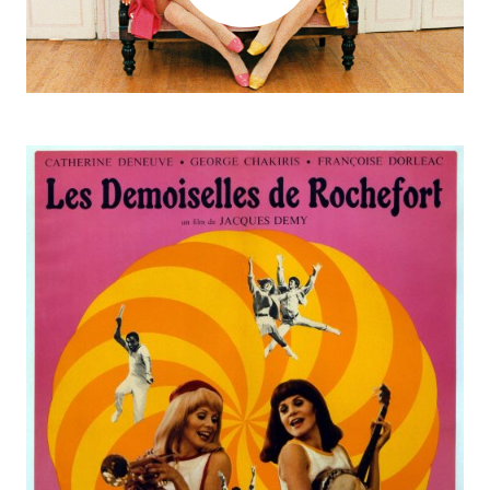
https://youtu.be/poBN4_0UieA