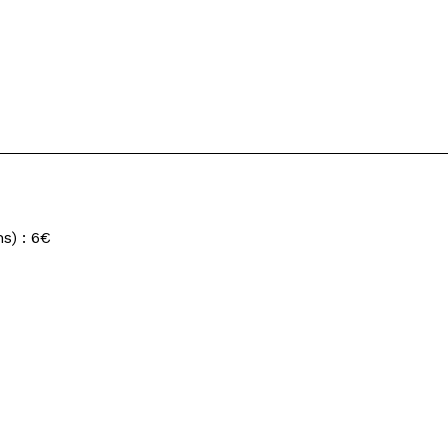
s) : 6€