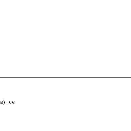
s) : 6€