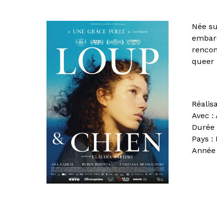
Née su
embarq
rencon
queer 
Réalis
Avec :
Durée 
Pays :
Année 