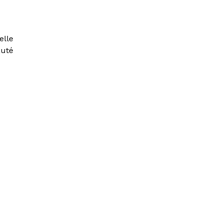
elle
auté