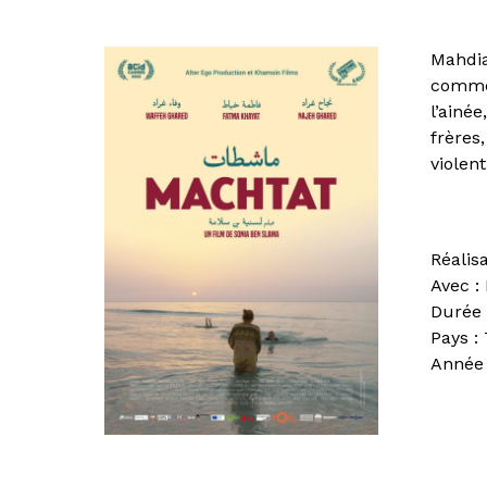
Mahdia,
comm
l’ainé
frères
violent
Réalis
Avec :
Durée 
Pays :
Année 