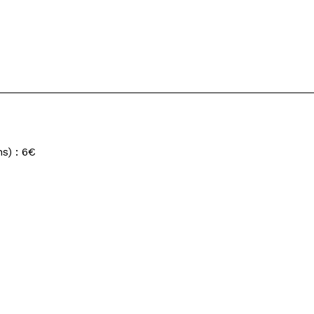
s) : 6€