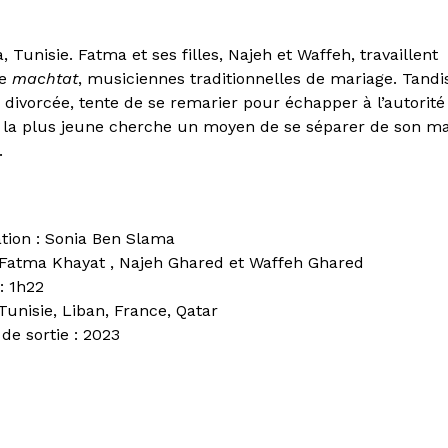
 Tunisie. Fatma et ses filles, Najeh et Waffeh, travaillent
e
machtat
, musiciennes traditionnelles de mariage. Tandi
e, divorcée, tente de se remarier pour échapper à l’autorité
, la plus jeune cherche un moyen de se séparer de son ma
.
ation : Sonia Ben Slama
 Fatma Khayat , Najeh Ghared et Waffeh Ghared
: 1h22
 Tunisie, Liban, France, Qatar
de sortie : 2023