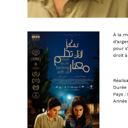
À la m
d’argen
pour s
droit 
Réalis
Durée 
Pays :
Année 