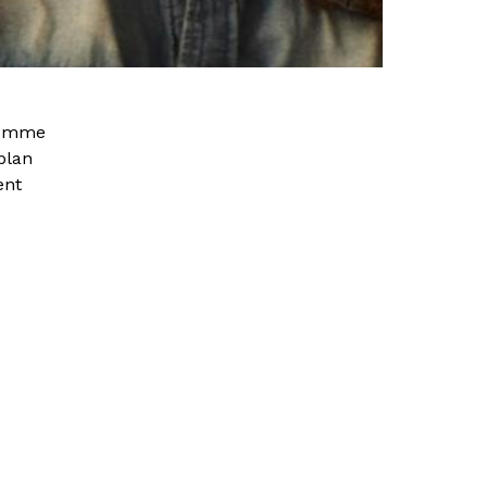
 somme
 plan
ent