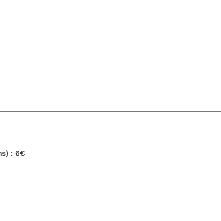
s) : 6€