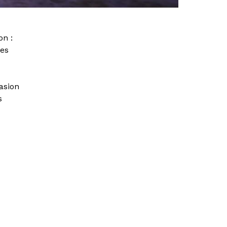
on :
les
asion
s