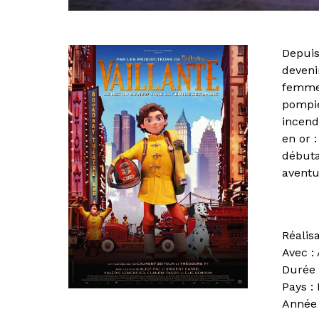
Depuis
deveni
femmes
pompie
incend
en or 
débuta
aventu
Réalis
Avec :
Durée 
Pays :
Année 