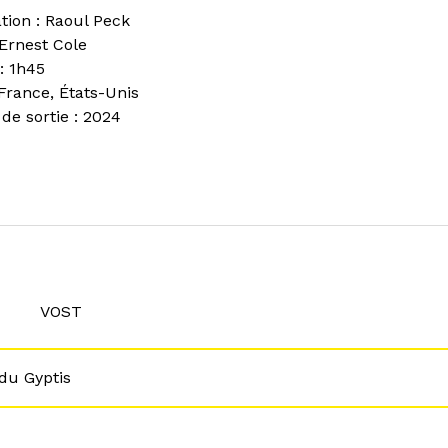
ation : Raoul Peck
 Ernest Cole
: 1h45
 France, États-Unis
de sortie : 2024
VOST
du Gyptis