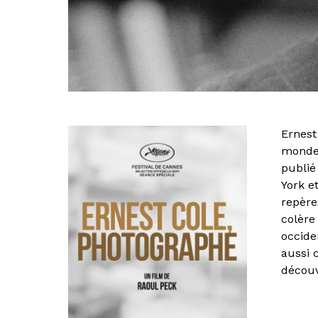
Ernest
monde 
publié 
York e
repère
colère
occide
aussi 
découv