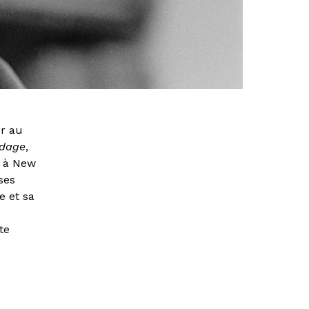
er au
ndage
,
er à New
ses
e et sa
te