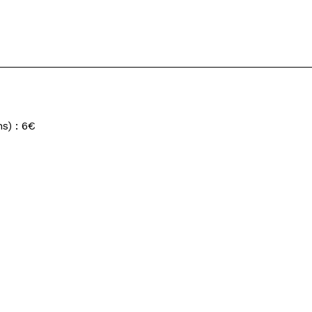
s) : 6€